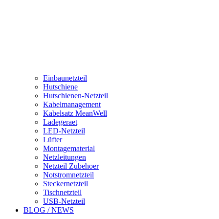
Einbaunetzteil
Hutschiene
Hutschienen-Netzteil
Kabelmanagement
Kabelsatz MeanWell
Ladegeraet
LED-Netzteil
Lüfter
Montagematerial
Netzleitungen
Netzteil Zubehoer
Notstromnetzteil
Steckernetzteil
Tischnetzteil
USB-Netzteil
BLOG / NEWS