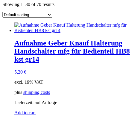
Showing 1–30 of 70 results
manufacturer
Lieferzeiten
In stock
output voltage
output current
connector input
Eingangsspannung
Aufnahme Geber Knauf Halterung
connector output
Handschalter mfg für Bedienteil HB8
einstellbar
kst gr14
Schnittstelle
5,20
€
excl. 19% VAT
plus
shipping costs
Lieferzeit:
auf Anfrage
Add to cart