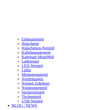
Einbaunetzteil
Hutschiene
Hutschienen-Netzteil
Kabelmanagement
Kabelsatz MeanWell
Ladegeraet
LED-Netzteil
Lüfter
Montagematerial
Netzleitungen
Netzteil Zubehoer
Notstromnetzteil
Steckernetzteil
Tischnetzteil
USB-Netzteil
BLOG / NEWS