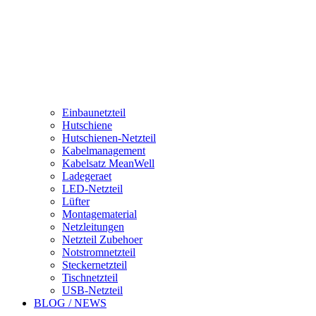
Einbaunetzteil
Hutschiene
Hutschienen-Netzteil
Kabelmanagement
Kabelsatz MeanWell
Ladegeraet
LED-Netzteil
Lüfter
Montagematerial
Netzleitungen
Netzteil Zubehoer
Notstromnetzteil
Steckernetzteil
Tischnetzteil
USB-Netzteil
BLOG / NEWS