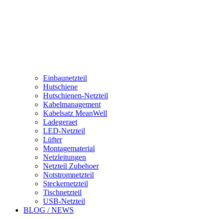
Einbaunetzteil
Hutschiene
Hutschienen-Netzteil
Kabelmanagement
Kabelsatz MeanWell
Ladegeraet
LED-Netzteil
Lüfter
Montagematerial
Netzleitungen
Netzteil Zubehoer
Notstromnetzteil
Steckernetzteil
Tischnetzteil
USB-Netzteil
BLOG / NEWS