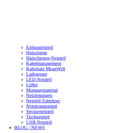
Einbaunetzteil
Hutschiene
Hutschienen-Netzteil
Kabelmanagement
Kabelsatz MeanWell
Ladegeraet
LED-Netzteil
Lüfter
Montagematerial
Netzleitungen
Netzteil Zubehoer
Notstromnetzteil
Steckernetzteil
Tischnetzteil
USB-Netzteil
BLOG / NEWS