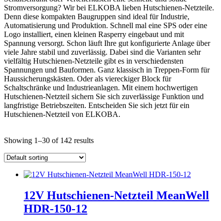
Stromversorgung? Wir bei ELKOBA lieben Hutschienen-Netzteile.
Denn diese kompakten Baugruppen sind ideal für Industrie,
Automatisierung und Produktion. Schnell mal eine SPS oder eine
Logo installiert, einen kleinen Rasperry eingebaut und mit
Spannung versorgt. Schon läuft Ihre gut konfigurierte Anlage über
viele Jahre stabil und zuverlässig. Dabei sind die Varianten sehr
vielfältig Hutschienen-Netzteile gibt es in verschiedensten
Spannungen und Bauformen. Ganz klassisch in Treppen-Form für
Haussicherungskästen. Oder als viereckiger Block für
Schaltschränke und Industrieanlagen. Mit einem hochwertigen
Hutschienen-Netzteil sichern Sie sich zuverlässige Funktion und
langfristige Betriebszeiten. Entscheiden Sie sich jetzt für ein
Hutschienen-Netzteil von ELKOBA.
Price filter
Showing 1–30 of 142 results
manufacturer
Lieferzeiten
In stock
output voltage
output current
connector input
12V Hutschienen-Netzteil MeanWell
Eingangsspannung
HDR-150-12
connector output
einstellbar