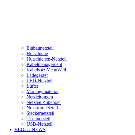
Einbaunetzteil
Hutschiene
Hutschienen-Netzteil
Kabelmanagement
Kabelsatz MeanWell
Ladegeraet
LED-Netzteil
Lüfter
Montagematerial
Netzleitungen
Netzteil Zubehoer
Notstromnetzteil
Steckernetzteil
Tischnetzteil
USB-Netzteil
BLOG / NEWS