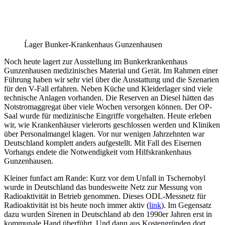
Ĺager Bunker-Krankenhaus Gunzenhausen
Noch heute lagert zur Ausstellung im Bunkerkrankenhaus
Gunzenhausen medizinisches Material und Gerät. Im Rahmen einer
Führung haben wir sehr viel über die Ausstattung und die Szenarien
für den V-Fall erfahren. Neben Küche und Kleiderlager sind viele
technische Anlagen vorhanden. Die Reserven an Diesel hätten das
Notstromaggregat über viele Wochen versorgen können. Der OP-
Saal wurde für medizinische Eingriffe vorgehalten. Heute erleben
wir, wie Krankenhäuser vielerorts geschlossen werden und Kliniken
über Personalmangel klagen. Vor nur wenigen Jahrzehnten war
Deutschland komplett anders aufgestellt. Mit Fall des Eisernen
Vorhangs endete die Notwendigkeit vom Hilfskrankenhaus
Gunzenhausen.
Kleiner funfact am Rande: Kurz vor dem Unfall in Tschernobyl
wurde in Deutschland das bundesweite Netz zur Messung von
Radioaktivität in Betrieb genommen. Dieses ODL-Messnetz für
Radioaktivität ist bis heute noch immer aktiv (
link
). Im Gegensatz
dazu wurden Sirenen in Deutschland ab den 1990er Jahren erst in
kommunale Hand überführt. Und dann aus Kostengründen dort