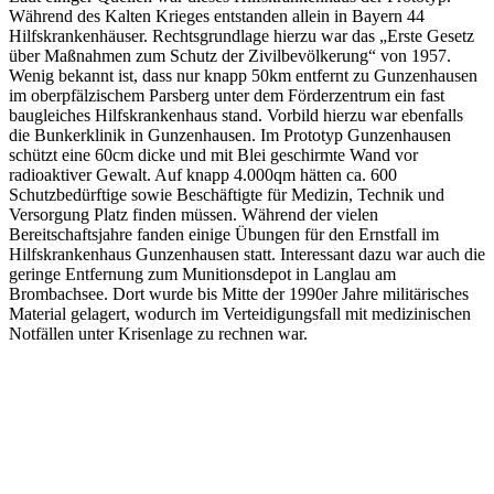
Während des Kalten Krieges entstanden allein in Bayern 44
Hilfskrankenhäuser. Rechtsgrundlage hierzu war das „Erste Gesetz
über Maßnahmen zum Schutz der Zivilbevölkerung“ von 1957.
Wenig bekannt ist, dass nur knapp 50km entfernt zu Gunzenhausen
im oberpfälzischem Parsberg unter dem Förderzentrum ein fast
baugleiches Hilfskrankenhaus stand. Vorbild hierzu war ebenfalls
die Bunkerklinik in Gunzenhausen. Im Prototyp Gunzenhausen
schützt eine 60cm dicke und mit Blei geschirmte Wand vor
radioaktiver Gewalt. Auf knapp 4.000qm hätten ca. 600
Schutzbedürftige sowie Beschäftigte für Medizin, Technik und
Versorgung Platz finden müssen. Während der vielen
Bereitschaftsjahre fanden einige Übungen für den Ernstfall im
Hilfskrankenhaus Gunzenhausen statt. Interessant dazu war auch die
geringe Entfernung zum Munitionsdepot in Langlau am
Brombachsee. Dort wurde bis Mitte der 1990er Jahre militärisches
Material gelagert, wodurch im Verteidigungsfall mit medizinischen
Notfällen unter Krisenlage zu rechnen war.