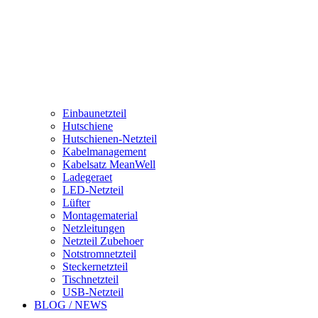
Einbaunetzteil
Hutschiene
Hutschienen-Netzteil
Kabelmanagement
Kabelsatz MeanWell
Ladegeraet
LED-Netzteil
Lüfter
Montagematerial
Netzleitungen
Netzteil Zubehoer
Notstromnetzteil
Steckernetzteil
Tischnetzteil
USB-Netzteil
BLOG / NEWS