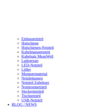
Einbaunetzteil
Hutschiene
Hutschienen-Netzteil
Kabelmanagement
Kabelsatz MeanWell
Ladegeraet
LED-Netzteil
Lüfter
Montagematerial
Netzleitungen
Netzteil Zubehoer
Notstromnetzteil
Steckernetzteil
Tischnetzteil
USB-Netzteil
BLOG / NEWS