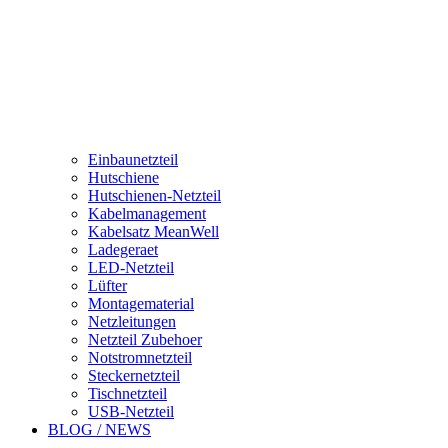
Einbaunetzteil
Hutschiene
Hutschienen-Netzteil
Kabelmanagement
Kabelsatz MeanWell
Ladegeraet
LED-Netzteil
Lüfter
Montagematerial
Netzleitungen
Netzteil Zubehoer
Notstromnetzteil
Steckernetzteil
Tischnetzteil
USB-Netzteil
BLOG / NEWS