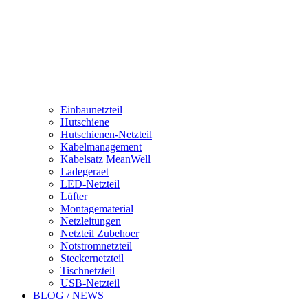
Einbaunetzteil
Hutschiene
Hutschienen-Netzteil
Kabelmanagement
Kabelsatz MeanWell
Ladegeraet
LED-Netzteil
Lüfter
Montagematerial
Netzleitungen
Netzteil Zubehoer
Notstromnetzteil
Steckernetzteil
Tischnetzteil
USB-Netzteil
BLOG / NEWS