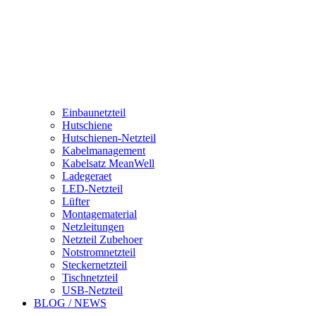
Einbaunetzteil
Hutschiene
Hutschienen-Netzteil
Kabelmanagement
Kabelsatz MeanWell
Ladegeraet
LED-Netzteil
Lüfter
Montagematerial
Netzleitungen
Netzteil Zubehoer
Notstromnetzteil
Steckernetzteil
Tischnetzteil
USB-Netzteil
BLOG / NEWS