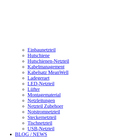
Einbaunetzteil
Hutschiene
Hutschienen-Netzteil
Kabelmanagement
Kabelsatz MeanWell
Ladegeraet
LED-Netzteil
Lüfter
Montagematerial
Netzleitungen
Netzteil Zubehoer
Notstromnetzteil
Steckernetzteil
Tischnetzteil
USB-Netzteil
BLOG / NEWS