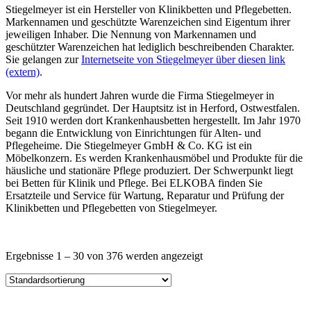
Stiegelmeyer ist ein Hersteller von Klinikbetten und Pflegebetten.
Markennamen und geschützte Warenzeichen sind Eigentum ihrer
jeweiligen Inhaber. Die Nennung von Markennamen und
geschützter Warenzeichen hat lediglich beschreibenden Charakter.
Sie gelangen zur
Internetseite von Stiegelmeyer über diesen link
(extern)
.
Vor mehr als hundert Jahren wurde die Firma Stiegelmeyer in
Deutschland gegründet. Der Hauptsitz ist in Herford, Ostwestfalen.
Seit 1910 werden dort Krankenhausbetten hergestellt. Im Jahr 1970
begann die Entwicklung von Einrichtungen für Alten- und
Pflegeheime. Die Stiegelmeyer GmbH & Co. KG ist ein
Möbelkonzern. Es werden Krankenhausmöbel und Produkte für die
häusliche und stationäre Pflege produziert. Der Schwerpunkt liegt
bei Betten für Klinik und Pflege. Bei ELKOBA finden Sie
Ersatzteile und Service für Wartung, Reparatur und Prüfung der
Klinikbetten und Pflegebetten von Stiegelmeyer.
Price filter
Ergebnisse 1 – 30 von 376 werden angezeigt
Kategorie
Lieferzeiten
Auf Lager
Ausgangsspannung