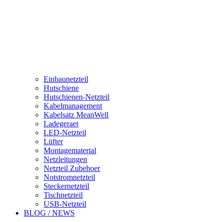
Einbaunetzteil
Hutschiene
Hutschienen-Netzteil
Kabelmanagement
Kabelsatz MeanWell
Ladegeraet
LED-Netzteil
Lüfter
Montagematerial
Netzleitungen
Netzteil Zubehoer
Notstromnetzteil
Steckernetzteil
Tischnetzteil
USB-Netzteil
BLOG / NEWS