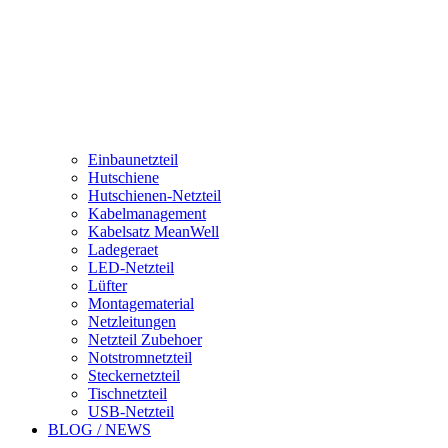
Einbaunetzteil
Hutschiene
Hutschienen-Netzteil
Kabelmanagement
Kabelsatz MeanWell
Ladegeraet
LED-Netzteil
Lüfter
Montagematerial
Netzleitungen
Netzteil Zubehoer
Notstromnetzteil
Steckernetzteil
Tischnetzteil
USB-Netzteil
BLOG / NEWS