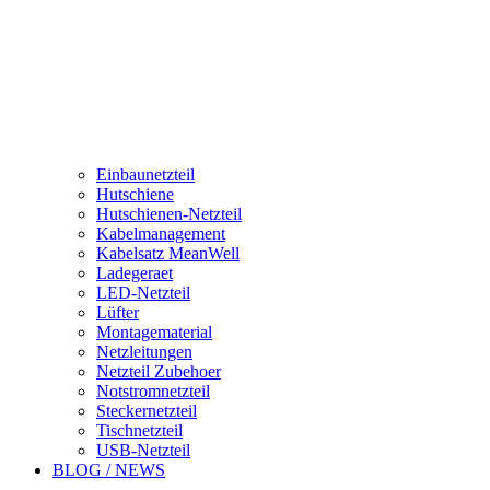
Einbaunetzteil
Hutschiene
Hutschienen-Netzteil
Kabelmanagement
Kabelsatz MeanWell
Ladegeraet
LED-Netzteil
Lüfter
Montagematerial
Netzleitungen
Netzteil Zubehoer
Notstromnetzteil
Steckernetzteil
Tischnetzteil
USB-Netzteil
BLOG / NEWS