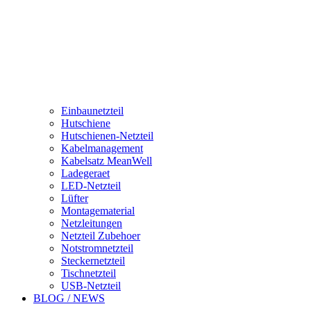
Einbaunetzteil
Hutschiene
Hutschienen-Netzteil
Kabelmanagement
Kabelsatz MeanWell
Ladegeraet
LED-Netzteil
Lüfter
Montagematerial
Netzleitungen
Netzteil Zubehoer
Notstromnetzteil
Steckernetzteil
Tischnetzteil
USB-Netzteil
BLOG / NEWS