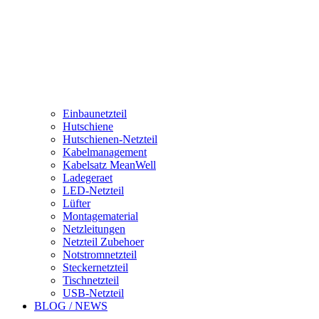
Einbaunetzteil
Hutschiene
Hutschienen-Netzteil
Kabelmanagement
Kabelsatz MeanWell
Ladegeraet
LED-Netzteil
Lüfter
Montagematerial
Netzleitungen
Netzteil Zubehoer
Notstromnetzteil
Steckernetzteil
Tischnetzteil
USB-Netzteil
BLOG / NEWS