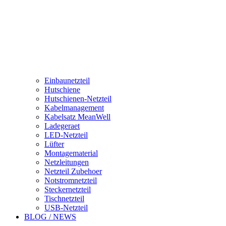
Einbaunetzteil
Hutschiene
Hutschienen-Netzteil
Kabelmanagement
Kabelsatz MeanWell
Ladegeraet
LED-Netzteil
Lüfter
Montagematerial
Netzleitungen
Netzteil Zubehoer
Notstromnetzteil
Steckernetzteil
Tischnetzteil
USB-Netzteil
BLOG / NEWS