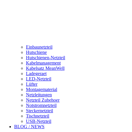
Einbaunetzteil
Hutschiene
Hutschienen-Netzteil
Kabelmanagement
Kabelsatz MeanWell
Ladegeraet
LED-Netzteil
Lüfter
Montagematerial
Netzleitungen
Netzteil Zubehoer
Notstromnetzteil
Steckernetzteil
Tischnetzteil
USB-Netzteil
BLOG / NEWS