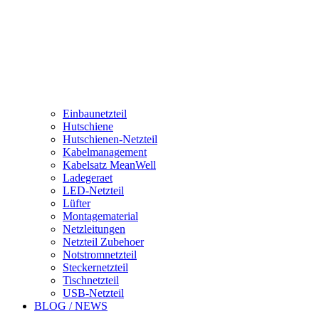
Einbaunetzteil
Hutschiene
Hutschienen-Netzteil
Kabelmanagement
Kabelsatz MeanWell
Ladegeraet
LED-Netzteil
Lüfter
Montagematerial
Netzleitungen
Netzteil Zubehoer
Notstromnetzteil
Steckernetzteil
Tischnetzteil
USB-Netzteil
BLOG / NEWS