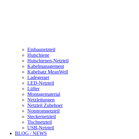
Einbaunetzteil
Hutschiene
Hutschienen-Netzteil
Kabelmanagement
Kabelsatz MeanWell
Ladegeraet
LED-Netzteil
Lüfter
Montagematerial
Netzleitungen
Netzteil Zubehoer
Notstromnetzteil
Steckernetzteil
Tischnetzteil
USB-Netzteil
BLOG / NEWS