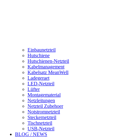
Einbaunetzteil
Hutschiene
Hutschienen-Netzteil
Kabelmanagement
Kabelsatz MeanWell
Ladegeraet
LED-Netzteil
Lüfter
Montagematerial
Netzleitungen
Netzteil Zubehoer
Notstromnetzteil
Steckernetzteil
Tischnetzteil
USB-Netzteil
BLOG / NEWS