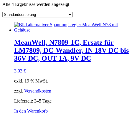
Alle 4 Ergebnisse werden angezeigt
Kategorie
Hersteller
Lieferzeiten
Auf Lager
Ausgangsstrom
Ausgang Anschluss
Eingangsspannung
MeanWell, N7809-1C, Ersatz für
Eingang Anschluss
LM7809, DC-Wandler, IN 18V DC bis
einstellbar
36V DC, OUT 1A, 9V DC
passiv
(4)
3,03
€
Schnittstelle
exkl. 19 % MwSt.
zzgl.
Versandkosten
Lieferzeit:
3–5 Tage
In den Warenkorb