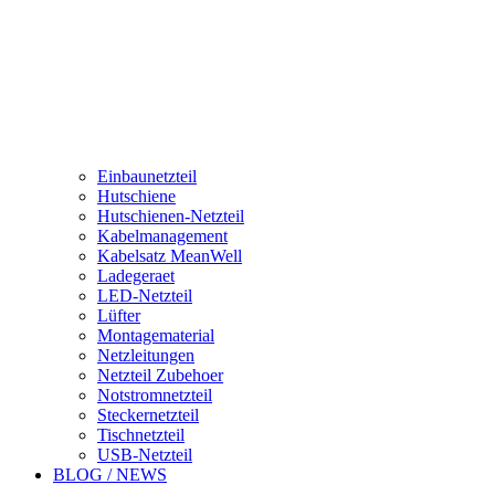
Einbaunetzteil
Hutschiene
Hutschienen-Netzteil
Kabelmanagement
Kabelsatz MeanWell
Ladegeraet
LED-Netzteil
Lüfter
Montagematerial
Netzleitungen
Netzteil Zubehoer
Notstromnetzteil
Steckernetzteil
Tischnetzteil
USB-Netzteil
BLOG / NEWS