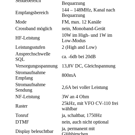
Sendebereich
Bequarzung
144 – 148MHz, Kanal nach
Empfangsbereich
Bequarzung
Mode
FM, max. 12 Kanäle
Crossband möglich
nein, Monoband-Gerät
10W im High- und 1W im
HF-Leistung
Low-Modus
Leistungsstufen
2 (High and Low)
Ansprechschwelle
ca. -6db bei 20dB
SQL
Versorgungsspannung
13,8V DC, Gleichspannung
Stromaufnahme
800mA
Empfang
Stromaufnahme
2,6A bei voller Leistung
Sendung
NF-Leistung
3W an 4 Ohm
25kHz, mit VFO CV-110 frei
Raster
wählbar
Tonruf
ja, schaltbar, 1750Hz
DTMF
nein, auch nicht optional
ja, permanent mit
Display beleuchtbar
Glühbirnchen