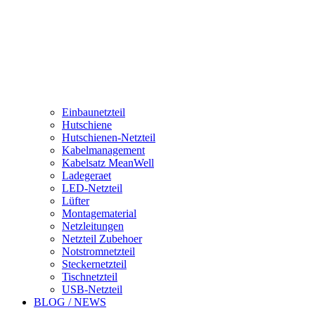
Einbaunetzteil
Hutschiene
Hutschienen-Netzteil
Kabelmanagement
Kabelsatz MeanWell
Ladegeraet
LED-Netzteil
Lüfter
Montagematerial
Netzleitungen
Netzteil Zubehoer
Notstromnetzteil
Steckernetzteil
Tischnetzteil
USB-Netzteil
BLOG / NEWS