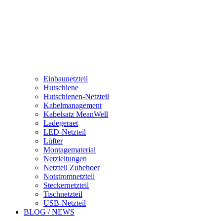
Einbaunetzteil
Hutschiene
Hutschienen-Netzteil
Kabelmanagement
Kabelsatz MeanWell
Ladegeraet
LED-Netzteil
Lüfter
Montagematerial
Netzleitungen
Netzteil Zubehoer
Notstromnetzteil
Steckernetzteil
Tischnetzteil
USB-Netzteil
BLOG / NEWS