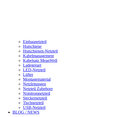
Einbaunetzteil
Hutschiene
Hutschienen-Netzteil
Kabelmanagement
Kabelsatz MeanWell
Ladegeraet
LED-Netzteil
Lüfter
Montagematerial
Netzleitungen
Netzteil Zubehoer
Notstromnetzteil
Steckernetzteil
Tischnetzteil
USB-Netzteil
BLOG / NEWS