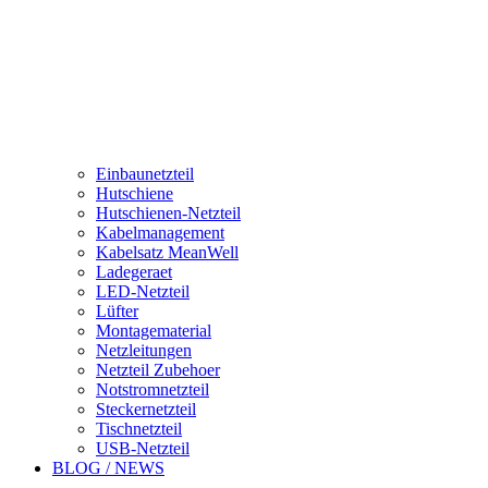
Einbaunetzteil
Hutschiene
Hutschienen-Netzteil
Kabelmanagement
Kabelsatz MeanWell
Ladegeraet
LED-Netzteil
Lüfter
Montagematerial
Netzleitungen
Netzteil Zubehoer
Notstromnetzteil
Steckernetzteil
Tischnetzteil
USB-Netzteil
BLOG / NEWS