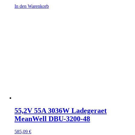
In den Warenkorb
55,2V 55A 3036W Ladegeraet
MeanWell DBU-3200-48
585,09
€