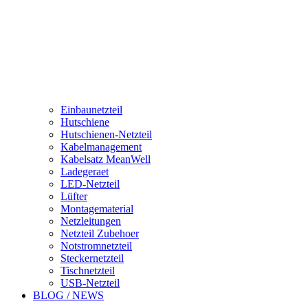
Einbaunetzteil
Hutschiene
Hutschienen-Netzteil
Kabelmanagement
Kabelsatz MeanWell
Ladegeraet
LED-Netzteil
Lüfter
Montagematerial
Netzleitungen
Netzteil Zubehoer
Notstromnetzteil
Steckernetzteil
Tischnetzteil
USB-Netzteil
BLOG / NEWS