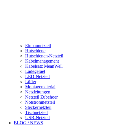
Einbaunetzteil
Hutschiene
Hutschienen-Netzteil
Kabelmanagement
Kabelsatz MeanWell
Ladegeraet
LED-Netzteil
Lüfter
Montagematerial
Netzleitungen
Netzteil Zubehoer
Notstromnetzteil
Steckernetzteil
Tischnetzteil
USB-Netzteil
BLOG / NEWS