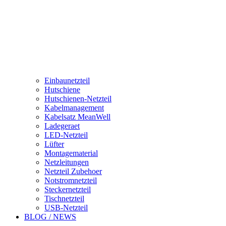
Einbaunetzteil
Hutschiene
Hutschienen-Netzteil
Kabelmanagement
Kabelsatz MeanWell
Ladegeraet
LED-Netzteil
Lüfter
Montagematerial
Netzleitungen
Netzteil Zubehoer
Notstromnetzteil
Steckernetzteil
Tischnetzteil
USB-Netzteil
BLOG / NEWS