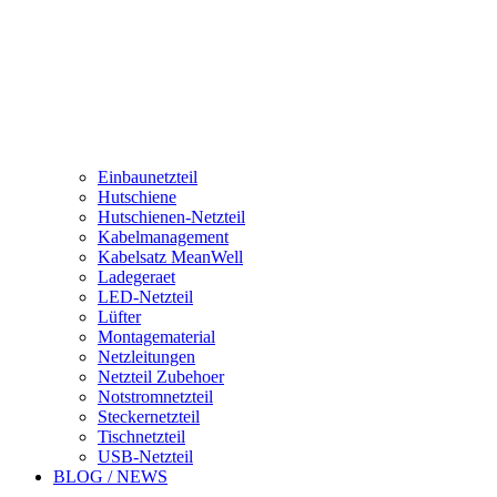
Einbaunetzteil
Hutschiene
Hutschienen-Netzteil
Kabelmanagement
Kabelsatz MeanWell
Ladegeraet
LED-Netzteil
Lüfter
Montagematerial
Netzleitungen
Netzteil Zubehoer
Notstromnetzteil
Steckernetzteil
Tischnetzteil
USB-Netzteil
BLOG / NEWS