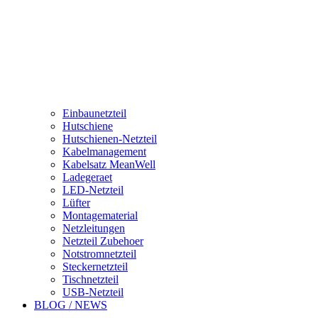
Einbaunetzteil
Hutschiene
Hutschienen-Netzteil
Kabelmanagement
Kabelsatz MeanWell
Ladegeraet
LED-Netzteil
Lüfter
Montagematerial
Netzleitungen
Netzteil Zubehoer
Notstromnetzteil
Steckernetzteil
Tischnetzteil
USB-Netzteil
BLOG / NEWS