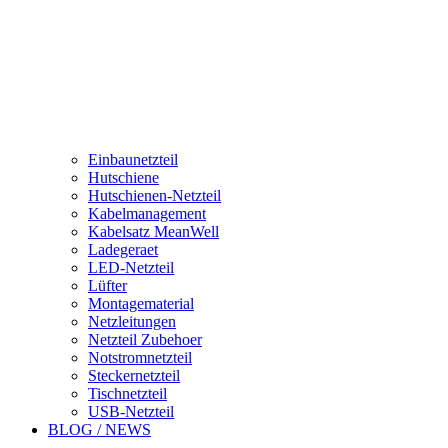
Einbaunetzteil
Hutschiene
Hutschienen-Netzteil
Kabelmanagement
Kabelsatz MeanWell
Ladegeraet
LED-Netzteil
Lüfter
Montagematerial
Netzleitungen
Netzteil Zubehoer
Notstromnetzteil
Steckernetzteil
Tischnetzteil
USB-Netzteil
BLOG / NEWS