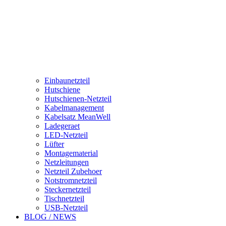
Einbaunetzteil
Hutschiene
Hutschienen-Netzteil
Kabelmanagement
Kabelsatz MeanWell
Ladegeraet
LED-Netzteil
Lüfter
Montagematerial
Netzleitungen
Netzteil Zubehoer
Notstromnetzteil
Steckernetzteil
Tischnetzteil
USB-Netzteil
BLOG / NEWS