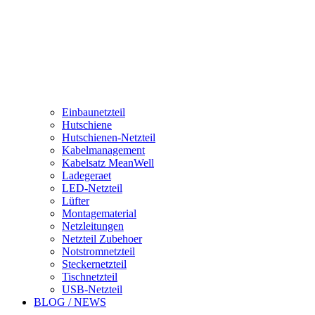
Einbaunetzteil
Hutschiene
Hutschienen-Netzteil
Kabelmanagement
Kabelsatz MeanWell
Ladegeraet
LED-Netzteil
Lüfter
Montagematerial
Netzleitungen
Netzteil Zubehoer
Notstromnetzteil
Steckernetzteil
Tischnetzteil
USB-Netzteil
BLOG / NEWS