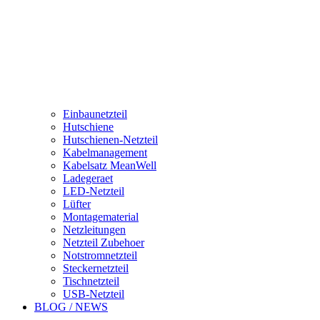
Einbaunetzteil
Hutschiene
Hutschienen-Netzteil
Kabelmanagement
Kabelsatz MeanWell
Ladegeraet
LED-Netzteil
Lüfter
Montagematerial
Netzleitungen
Netzteil Zubehoer
Notstromnetzteil
Steckernetzteil
Tischnetzteil
USB-Netzteil
BLOG / NEWS