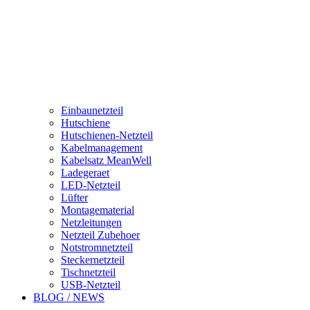
Einbaunetzteil
Hutschiene
Hutschienen-Netzteil
Kabelmanagement
Kabelsatz MeanWell
Ladegeraet
LED-Netzteil
Lüfter
Montagematerial
Netzleitungen
Netzteil Zubehoer
Notstromnetzteil
Steckernetzteil
Tischnetzteil
USB-Netzteil
BLOG / NEWS