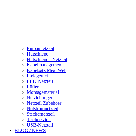
Einbaunetzteil
Hutschiene
Hutschienen-Netzteil
Kabelmanagement
Kabelsatz MeanWell
Ladegeraet
LED-Netzteil
Lüfter
Montagematerial
Netzleitungen
Netzteil Zubehoer
Notstromnetzteil
Steckernetzteil
Tischnetzteil
USB-Netzteil
BLOG / NEWS