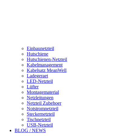
Einbaunetzteil
Hutschiene
Hutschienen-Netzteil
Kabelmanagement
Kabelsatz MeanWell
Ladegeraet
LED-Netzteil
Lüfter
Montagematerial
Netzleitungen
Netzteil Zubehoer
Notstromnetzteil
Steckernetzteil
Tischnetzteil
USB-Netzteil
BLOG / NEWS