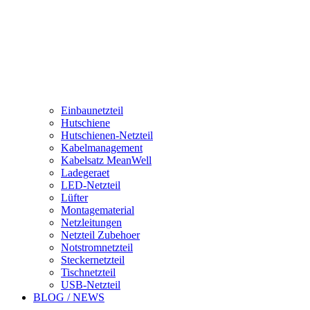
Einbaunetzteil
Hutschiene
Hutschienen-Netzteil
Kabelmanagement
Kabelsatz MeanWell
Ladegeraet
LED-Netzteil
Lüfter
Montagematerial
Netzleitungen
Netzteil Zubehoer
Notstromnetzteil
Steckernetzteil
Tischnetzteil
USB-Netzteil
BLOG / NEWS