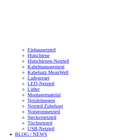
Einbaunetzteil
Hutschiene
Hutschienen-Netzteil
Kabelmanagement
Kabelsatz MeanWell
Ladegeraet
LED-Netzteil
Lüfter
Montagematerial
Netzleitungen
Netzteil Zubehoer
Notstromnetzteil
Steckernetzteil
Tischnetzteil
USB-Netzteil
BLOG / NEWS