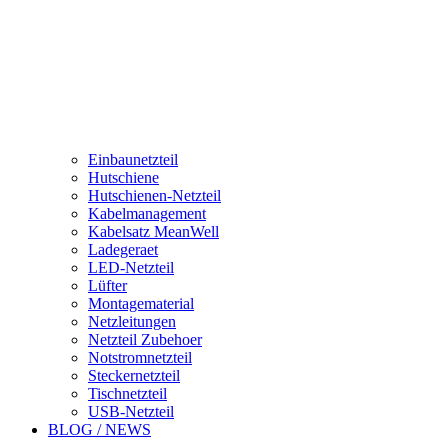
Einbaunetzteil
Hutschiene
Hutschienen-Netzteil
Kabelmanagement
Kabelsatz MeanWell
Ladegeraet
LED-Netzteil
Lüfter
Montagematerial
Netzleitungen
Netzteil Zubehoer
Notstromnetzteil
Steckernetzteil
Tischnetzteil
USB-Netzteil
BLOG / NEWS