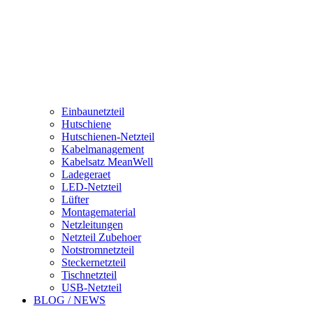
Einbaunetzteil
Hutschiene
Hutschienen-Netzteil
Kabelmanagement
Kabelsatz MeanWell
Ladegeraet
LED-Netzteil
Lüfter
Montagematerial
Netzleitungen
Netzteil Zubehoer
Notstromnetzteil
Steckernetzteil
Tischnetzteil
USB-Netzteil
BLOG / NEWS