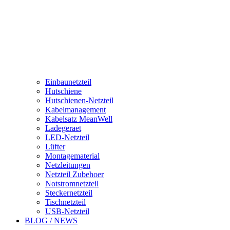
Einbaunetzteil
Hutschiene
Hutschienen-Netzteil
Kabelmanagement
Kabelsatz MeanWell
Ladegeraet
LED-Netzteil
Lüfter
Montagematerial
Netzleitungen
Netzteil Zubehoer
Notstromnetzteil
Steckernetzteil
Tischnetzteil
USB-Netzteil
BLOG / NEWS