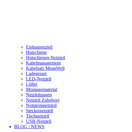
Einbaunetzteil
Hutschiene
Hutschienen-Netzteil
Kabelmanagement
Kabelsatz MeanWell
Ladegeraet
LED-Netzteil
Lüfter
Montagematerial
Netzleitungen
Netzteil Zubehoer
Notstromnetzteil
Steckernetzteil
Tischnetzteil
USB-Netzteil
BLOG / NEWS