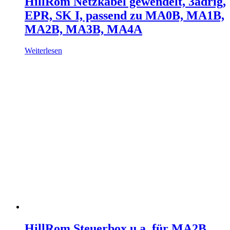
HillRom Netzkabel gewendelt, 3adrig,
EPR, SK I, passend zu MA0B, MA1B,
MA2B, MA3B, MA4A
Weiterlesen
HillRom Steuerbox u.a. für MA2B