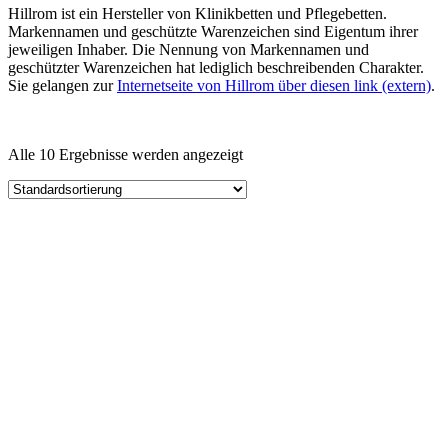
Hillrom ist ein Hersteller von Klinikbetten und Pflegebetten.
Markennamen und geschützte Warenzeichen sind Eigentum ihrer
jeweiligen Inhaber. Die Nennung von Markennamen und
geschützter Warenzeichen hat lediglich beschreibenden Charakter.
Sie gelangen zur
Internetseite von Hillrom über diesen link (extern)
.
Kategorie
Alle 10 Ergebnisse werden angezeigt
Lieferzeiten
Auf Lager
Ausgangsspannung
Ausgangsstrom
Ausgang Anschluss
Eingangsspannung
Eingang Anschluss
einstellbar
Schnittstelle