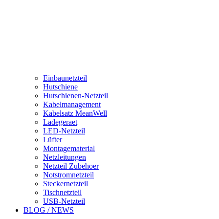
Einbaunetzteil
Hutschiene
Hutschienen-Netzteil
Kabelmanagement
Kabelsatz MeanWell
Ladegeraet
LED-Netzteil
Lüfter
Montagematerial
Netzleitungen
Netzteil Zubehoer
Notstromnetzteil
Steckernetzteil
Tischnetzteil
USB-Netzteil
BLOG / NEWS