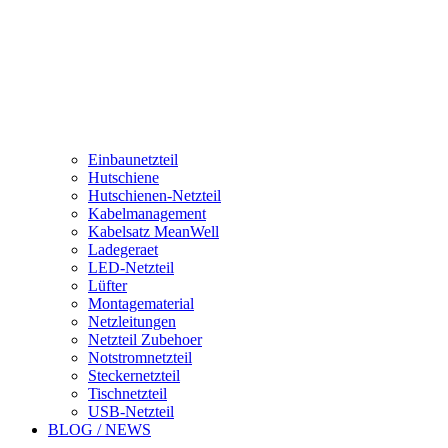
Einbaunetzteil
Hutschiene
Hutschienen-Netzteil
Kabelmanagement
Kabelsatz MeanWell
Ladegeraet
LED-Netzteil
Lüfter
Montagematerial
Netzleitungen
Netzteil Zubehoer
Notstromnetzteil
Steckernetzteil
Tischnetzteil
USB-Netzteil
BLOG / NEWS