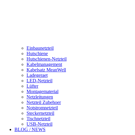
Einbaunetzteil
Hutschiene
Hutschienen-Netzteil
Kabelmanagement
Kabelsatz MeanWell
Ladegeraet
LED-Netzteil
Lüfter
Montagematerial
Netzleitungen
Netzteil Zubehoer
Notstromnetzteil
Steckernetzteil
Tischnetzteil
USB-Netzteil
BLOG / NEWS