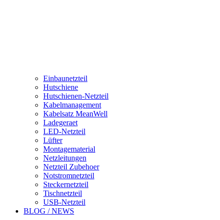
Einbaunetzteil
Hutschiene
Hutschienen-Netzteil
Kabelmanagement
Kabelsatz MeanWell
Ladegeraet
LED-Netzteil
Lüfter
Montagematerial
Netzleitungen
Netzteil Zubehoer
Notstromnetzteil
Steckernetzteil
Tischnetzteil
USB-Netzteil
BLOG / NEWS