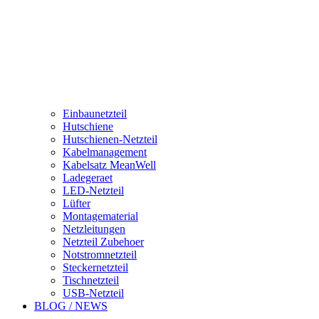
Einbaunetzteil
Hutschiene
Hutschienen-Netzteil
Kabelmanagement
Kabelsatz MeanWell
Ladegeraet
LED-Netzteil
Lüfter
Montagematerial
Netzleitungen
Netzteil Zubehoer
Notstromnetzteil
Steckernetzteil
Tischnetzteil
USB-Netzteil
BLOG / NEWS